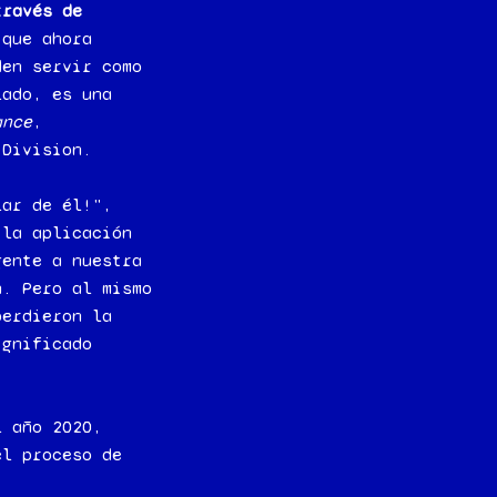
través de
 que ahora
den servir como
lado, es una
ance
,
 Division.
lar de él!",
 la aplicación
gente a nuestra
n. Pero al mismo
perdieron la
ignificado
l año 2020,
el proceso de