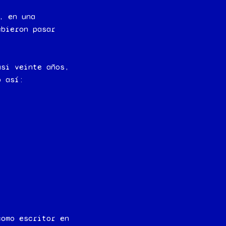
, en una
ebieron pasar
asi veinte años,
o así:
como escritor en