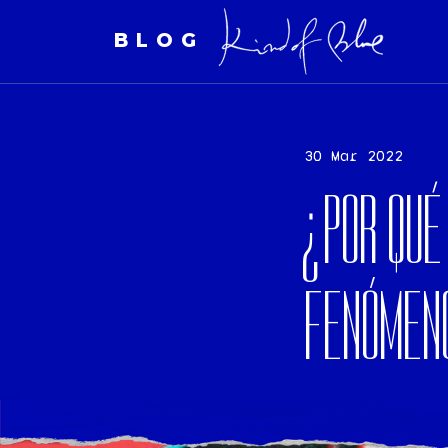
BLOG
30 Mar 2022
¿POR QUÉ
FENÓMENO