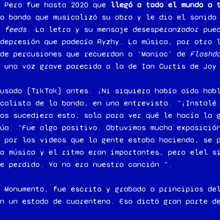
. Pero fue hasta 2020 que
llegó a todo el mundo a 
a banda que musicalizó su obra y le dio el sonido
s
feeds
. La letra y su mensaje desesperanzador pue
depresión que padecía Ryzhy. La música, por otro 
 de percusiones que recuerdan a ‘Maniac’ de
Flashd
 una voz grave parecida a la de Ian Curtis de Joy
usado [TikTok] antes. ¡Ni siquiera había oído hab
calista de la banda, en una entrevista. "¡Instalé
os sucediera esto, solo para ver qué le hacía la 
úa: "Fue algo positivo. Obtuvimos mucha exposició
 por los videos que la gente estaba haciendo, se 
a música y el ritmo eran importantes, pero elel s
e perdido. Ya no era nuestra canción ".
 Monumento, fue escrito y grabado a principios de
n un estado de cuarentena. Eso dictó gran parte d