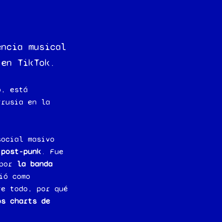
encia musical
 en TikTok.
o, está
rrusia en la
social masivo
 post-punk
. Fue
 por
la banda
ió como
re todo, por qué
os charts de